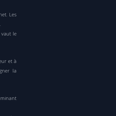
net. Les
.
e vaut
le
eur et à
gner la
erminant