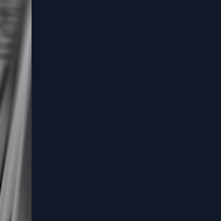
une nécessité dans
notre société plus
que jamais
concurrentielle.
Comment procéder
? Par quels outils
IA ? Quelle tâcher
cibler ? On vous dit
tout !