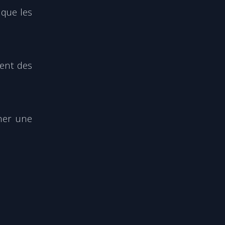
 que les
ment des
mer une