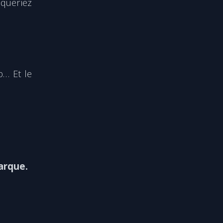
squeriez
b… Et le
marque.